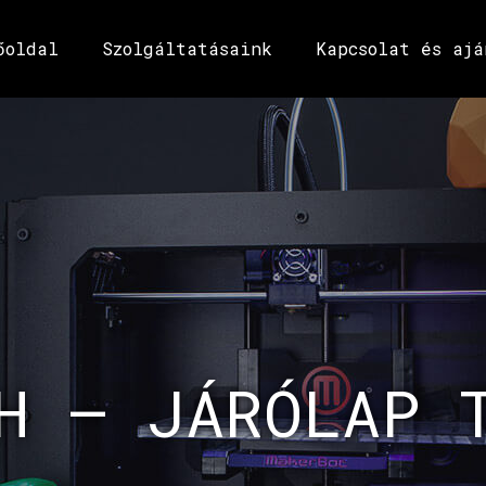
őoldal
Szolgáltatásaink
Kapcsolat és ajá
H – JÁRÓLAP 