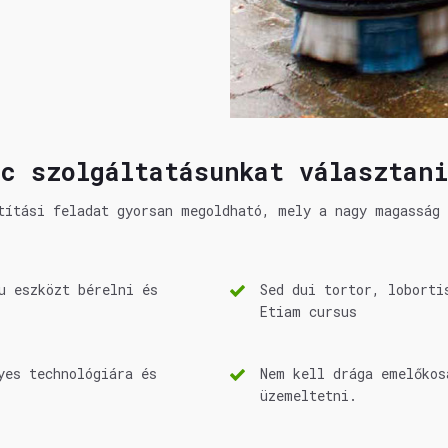
c szolgáltatásunkat választan
títási feladat gyorsan megoldható, mely a nagy magasság
u eszközt bérelni és
Sed dui tortor, loborti
Etiam cursus
yes technológiára és
Nem kell drága emelőkos
üzemeltetni.