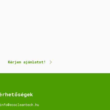
Kérjen ajánlatot!
érhetőségek
info@ecocleantech.hu